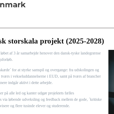
k storskala projekt (2025-2028)
i løbet af 3 år samarbejde henover den dansk-tyske landegrænse
sforløb.
eskæde´ for at styrke samspil og overgange: fra udskolingen og
tværs i vekseluddannelserne i EUD, samt på tværs af brancher
ere indgår aktivt i dette arbejde.
 på alle led og kanter udgør projektets fælles
es via løbende udveksling og feedback mellem de gode, ´kritiske
visere og flere tusinde elever og studerende.