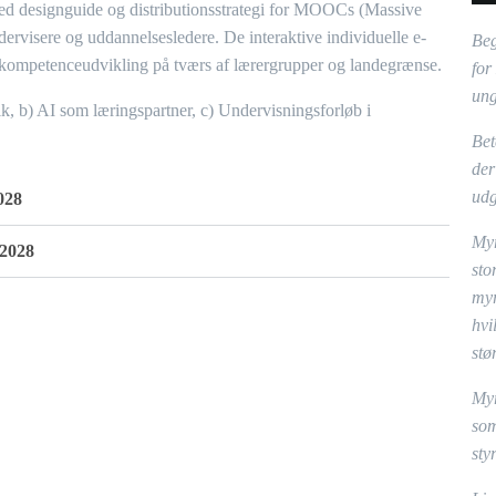
ed designguide og distributionsstrategi for MOOCs (Massive
ervisere og uddannelsesledere. De interaktive individuelle e-
Beg
g kompetenceudvikling på tværs af lærergrupper og landegrænse.
for
ung
 b) AI som læringspartner, c) Undervisningsforløb i
Bet
der
udg
028
Myr
–2028
sto
myr
hvi
stø
Myr
som
sty