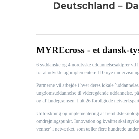
MYREcross - et dansk-tys
6 syddanske og 4 nordtyske uddannelsesaktører vil 
for at udvikle og implementere 110 nye undervisning
Partnerne vil arbejde i hver deres lokale ´uddannels
ungdomsuddannelse til videregående uddannelse, på 
og af landegrænsen. I alt 26 forpligtede netværkspartn
Udforskning og implementering af fremtidsteknologier
omdrejningspunkt. Innovation og kvalitet skal styrk
venner´ i netværket, som tæller flere hundrede under