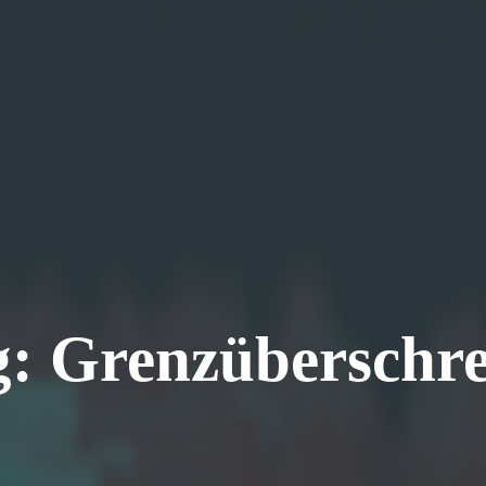
g:
Grenzüberschre