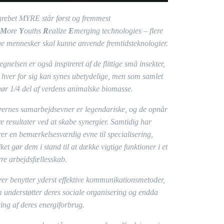
rebet MYRE står først og fremmest
M
ore
Y
ouths
R
ealize
E
merging technologies – flere
e mennesker skal kunne anvende fremtidsteknologier.
egnelsen er også inspireret af de flittige små insekter,
 hver for sig kan synes ubetydelige, men som samlet
ør 1/4 del af verdens animalske biomasse.
ernes samarbejdsevner er legendariske, og de opnår
re resultater ved at skabe synergier. Samtidig har
er en bemærkelsesværdig evne til specialisering,
lket gør dem i stand til at dække vigtige funktioner i et
rre arbejdsfællesskab.
er benytter yderst effektive kommunikationsmetoder,
 understøtter deres sociale organisering og endda
ring af deres energiforbrug.