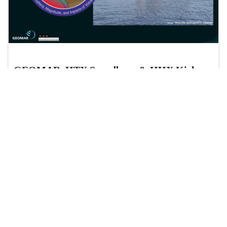
GEOMAR, HTX Svendborg & HHX Kiel
“Live transmission fra tysk forskningsskib i
Stillehavet”, nov. 25
Regina
0 comments
December 10, 2025
GEOMAR, HTX Svendborg & RBZ Wirtschaft Kiel: “Live-
Übertragung vom Forschungsschiff SONNE”, Nov. 2025
Forløbet blev gennemført på initiativ af GEOMAR […]
Read More