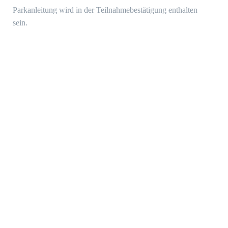
Parkanleitung wird in der Teilnahmebestätigung enthalten
sein.
MATERIALIEN der Tagung zum Herabladen
Zugriff auf die Materialien nur mit Password, wie zugeleitet
nach der Veranstaltung per E-Mail.
Kontakt Projektleitung
Über MYRE DK-DE
Lernmodule