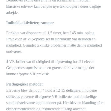
Derudover skulle eleverne få en forståelse af, hvordan
klassiske erhverv kan benytte nye teknologier i deres daglige
arbejde.
Indhold, aktiviteter, rammer
Forløbet var disponeret til 1,5 timer, heraf 45 min. oplæg.
Projektion af VR-oplevelser til storskærm var desuden en
mulighed. Grundet tekniske problemer måtte denne mulighed
undværes.
4 VR-briller var til rådighed til afprøvning hos 51 elever.
Gruppernes størrelse satte en grænse for hvor mange der
kunne afprøve VR praktisk.
Pædagogiske metoder
Eleverne blev delt op i 4 hold á 12-15 deltagere. I holdene
skiftedes eleverne til afprøve VR-brillerne med forskellige
sundhedsrelevante applikationer på. Her blev en blanding af en
eksperimenterende og instruerende tilgang anvendt.