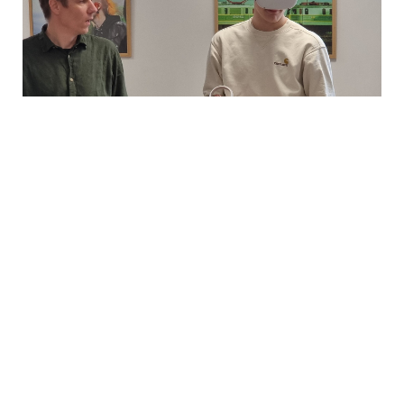
Digital produktion
Valg af teknologier
VR blev valgt som “en let og tilgængelig teknologi som meget
tydeligt viser hvad XR kan/ikke kan”, jf. UCL konsulent.
På Haahrs var man blevet opmærksom på den begyndende